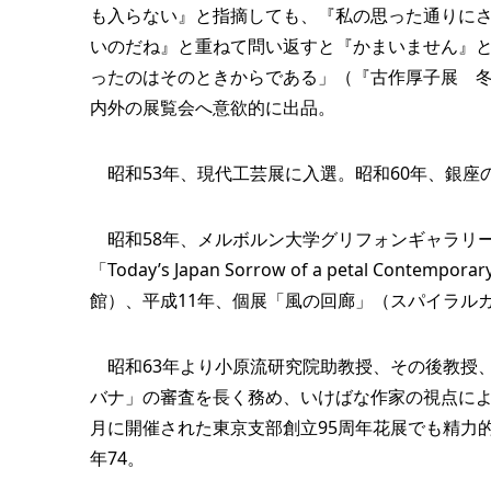
も入らない』と指摘しても、『私の思った通りに
いのだね』と重ねて問い返すと『かまいません』
ったのはそのときからである」（『古作厚子展 冬
内外の展覧会へ意欲的に出品。
昭和53年、現代工芸展に入選。昭和60年、銀座
昭和58年、メルボルン大学グリフォンギャラリー
「Today’s Japan Sorrow of a petal Co
館）、平成11年、個展「風の回廊」（スパイラル
昭和63年より小原流研究院助教授、その後教授
バナ」の審査を長く務め、いけばな作家の視点によ
月に開催された東京支部創立95周年花展でも精力
年74。