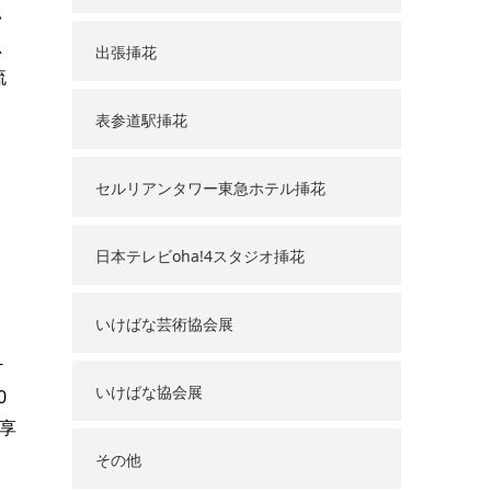
い
思
出張挿花
流
表参道駅挿花
。
セルリアンタワー東急ホテル挿花
日本テレビoha!4スタジオ挿花
いけばな芸術協会展
ケ
いけばな協会展
0
享
その他