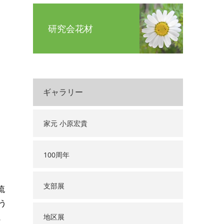
研究会花材
ギャラリー
家元 小原宏貴
100周年
支部展
流
う
に
地区展