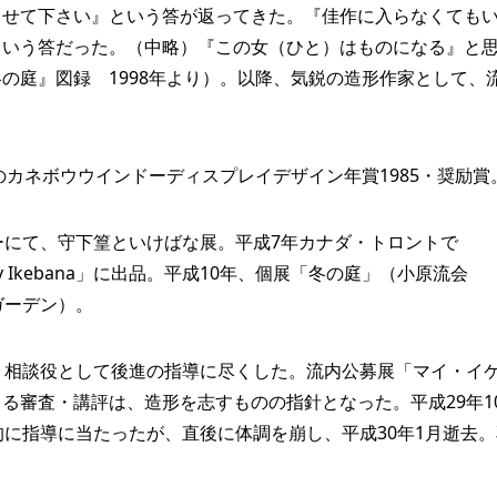
させて下さい』という答が返ってきた。『佳作に入らなくても
という答だった。（中略）『この女（ひと）はものになる』と
の庭』図録 1998年より）。以降、気鋭の造形作家として、
のカネボウウインドーディスプレイデザイン年賞1985・奨励賞
にて、守下篁といけばな展。平成7年カナダ・トロントで
ntemporary Ikebana」に出品。平成10年、個展「冬の庭」（小原流会
ガーデン）。
、相談役として後進の指導に尽くした。流内公募展「マイ・イ
る審査・講評は、造形を志すものの指針となった。平成29年1
的に指導に当たったが、直後に体調を崩し、平成30年1月逝去。